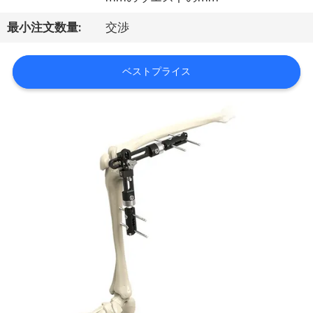
い
by
ECER
て
最小注文数量:
交渉
工
ベストプライス
場
旅
行
品
質
管
理