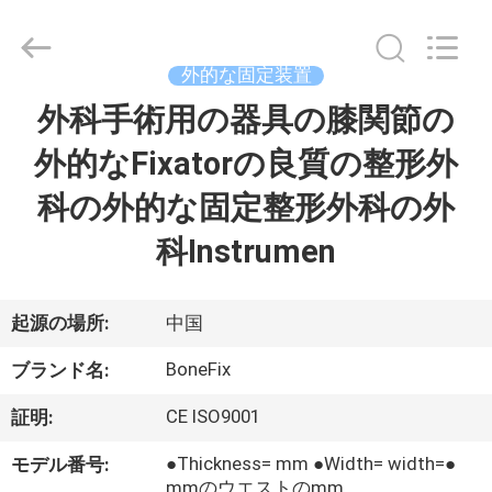
外
的
な
固
定
外的な固定装置
装
置
外科手術用の器具の膝関節の
家
を
形
づ
外的なFixatorの良質の整形外
け
た
製
サ
科の外的な固定整形外科の外
プ
ラ
品
イ
科Instrumen
ヤ
ー.
Copyright
©
私
2021
起源の場所:
中国
-
2025
達
suzhou
BoneFix
bonefix
ブランド名:
medical
に
science&technology
co.,
CE ISO9001
証明:
ltd.
つ
All
Rights
●Thickness= mm ●Width= width=●
モデル番号:
Reserved.
Developed
mmのウエストのmm