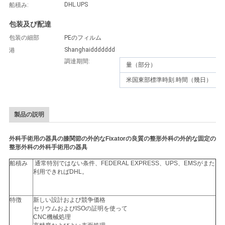
DHL.UPS
船積み:
用
包装及び配達
を
包装の細部
PEのフィルム
要
Shanghaiddddddd
港
調達期間:
量（部分）
求
米国東部標準時刻.時間（幾日）
し
な
製品の説明
さ
外科手術用の器具の膝関節の外的なFixatorの良質の整形外科の外的な固定の
整形外科の外科手術用の器具
い
船積み
通常特別ではない条件、FEDERAL EXPRESS、UPS、EMSがまた
利用できればDHL。
地
特徴
新しい設計および競争価格
図
セリウムおよびISOの証明を使って
CNC機械処理