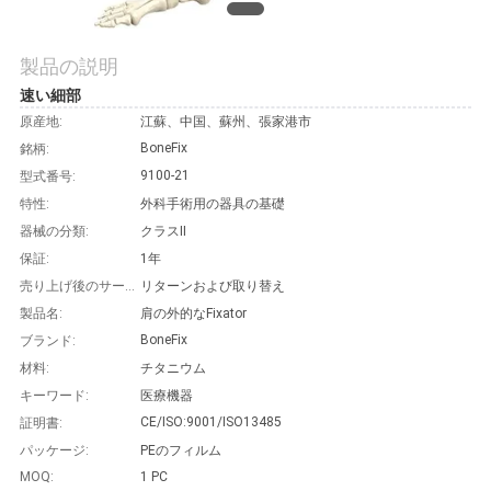
私
製品の説明
達
速い細部
原産地:
江蘇、中国、蘇州、張家港市
に
BoneFix
銘柄:
連
9100-21
型式番号:
特性:
外科手術用の器具の基礎
絡
器械の分類:
クラスII
し
保証:
1年
売り上げ後のサービス:
リターンおよび取り替え
な
製品名:
肩の外的なFixator
BoneFix
ブランド:
さ
材料:
チタニウム
い
キーワード:
医療機器
CE/ISO:9001/ISO13485
証明書:
パッケージ:
PEのフィルム
引
MOQ:
1 PC