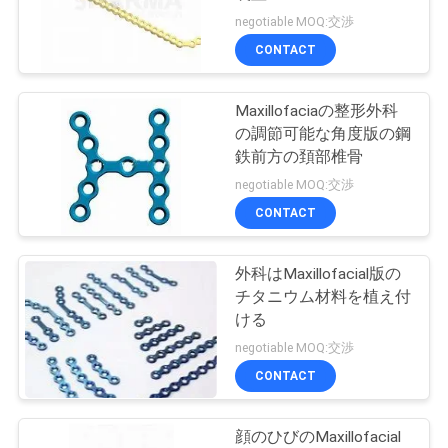
negotiable MOQ:交渉
私
CONTACT
12
達
Maxillofaciaの整形外科
に
背骨の器械セット
の調節可能な角度版の鋼
連
鉄前方の頚部椎骨
negotiable MOQ:交渉
絡
CONTACT
し
な
外科はMaxillofacial版の
12
チタニウム材料を植え付
さ
ける
一般外科の器械
negotiable MOQ:交渉
い
CONTACT
引
顔のひびのMaxillofacial