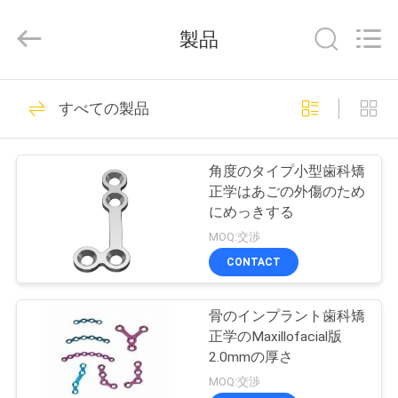
-
2026
suzhou
製品
bonefix
medical
science&technology
co.,
家
34
ltd.
All
すべての製品
Rights
Reserved.
Developed
整形外科の外科器械
by
製
ECER
角度のタイプ小型歯科矯
品
正学はあごの外傷のため
にめっきする
MOQ:交渉
私
CONTACT
54
達
骨のインプラント歯科矯
に
外的な固定装置
正学のMaxillofacial版
つ
2.0mmの厚さ
MOQ:交渉