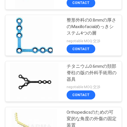
い
CONTACT
て
整形外科の0.8mmの厚さ
32
のMaxillofacialめっきシ
工
ステム4つの層
外傷の固定装置
場
negotiable MOQ:交渉
CONTACT
旅
行
チタニウム0.6mmの頚部
脊柱の版の外科手術用の
器具
品
13
negotiable MOQ:交渉
外科手術用の器具の
質
CONTACT
管
キット
Orthopedicsのための可
理
変的な角度の外傷の固定
装置