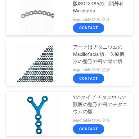
版ISO13485の口頭外科
用
Miniplates
11
を
negotiable MOQ:交渉
CONTACT
要
錠版システム
求
アークはチタニウムの
Maxillofacial版、医療機
し
器の整形外科の骨の版を
な
形づけた
negotiable MOQ:交渉
CONTACT
さ
28
い
Yのタイプ チタニウムの
顎顔面版
獣医の整形外科のチタニ
ウムの版
地
negotiable MOQ:交渉
図
CONTACT